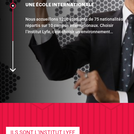
UNE ÉCOLE INTERNATIONALE
Nous accueillons 1200 étudiants de 75 nationalités
répartis sur 10 campus internationaux. Choisir
l’Institut Lyfe, c’est choisir un environnement
pluriculturel riche de sa diversité. Vous tissez au
quotidien des relations durables qui sont un atout
précieux pour votre futur.
ILS SONT L'INSTITUT LYFE