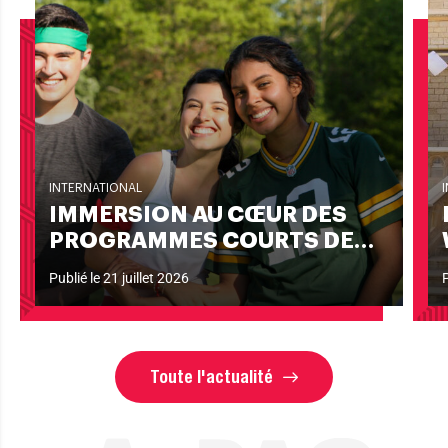
INTERNATIONAL
IMMERSION AU CŒUR DES
PROGRAMMES COURTS DE
L’INSTITUT LYFE
Publié le 21 juillet 2026
P
Toute l'actualité