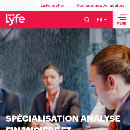
La Fondation
Formations pour adultes
FR
École
MENU
de
management
de
l’hôtellerie,
de
la
restauration,
des
arts
culinaires
et
SPÉCIALISATION ANALYSE
de
la