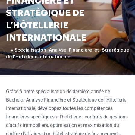
FINANCIÈRE ET
pâtisserie
STRATÉGIQUE DE
L’HÔTELLERIE
INTERNATIONALE
Spécialisation Analyse Financière et Stratégique
de l’Hôtellerie Internationale
Faire
défiler
la
Grâce à notre spécialisation de dernière année de
page
Bachelor Analyse Financière et Stratégique de l’Hôtellerie
Internationale, développez toutes les compétences
financières spécifiques à l’hôtellerie : contrats de gestions
d’actifs immobiliers, optimisation et maximisation du
chiffre d’affaires d’un hôtel, stratégie de financement…