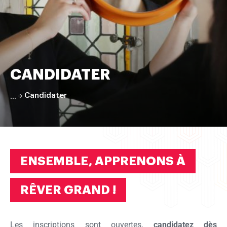
pâtisserie
CANDIDATER
Candidater
Faire
défiler
la
page
ENSEMBLE, APPRENONS À
RÊVER GRAND !
Les inscriptions sont ouvertes,
candidatez dès