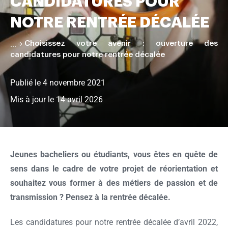
CANDIDATURES POUR
pâtisserie
NOTRE RENTRÉE DÉCALÉE
Choisissez votre avenir : ouverture des
candidatures pour notre rentrée décalée
Publié le 4 novembre 2021
Mis à jour le 14 avril 2026
Faire
défiler
la
Jeunes bacheliers ou étudiants, vous êtes en quête de
page
sens dans le cadre de votre projet de réorientation et
souhaitez vous former à des métiers de passion et de
transmission ? Pensez à la rentrée décalée.
Les candidatures pour notre rentrée décalée d’avril 2022,