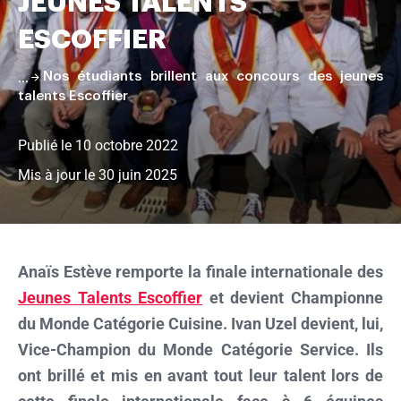
JEUNES TALENTS
pâtisserie
ESCOFFIER
Nos étudiants brillent aux concours des jeunes
talents Escoffier
Publié le 10 octobre 2022
Mis à jour le 30 juin 2025
Faire
défiler
la
Anaïs Estève remporte la finale internationale des
page
Jeunes Talents Escoffier
et devient Championne
du Monde Catégorie Cuisine. Ivan Uzel devient, lui,
Vice-Champion du Monde Catégorie Service. Ils
ont brillé et mis en avant tout leur talent lors de