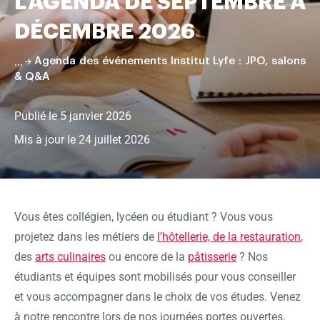
L’AGENDA DE SEPTEMBRE À
pâtisserie
DÉCEMBRE 2026
Agenda des événements Institut Lyfe : JPO, salons
& Q&A
Publié le 5 janvier 2026
Mis à jour le 24 juillet 2026
Faire
défiler
la
Vous êtes collégien, lycéen ou étudiant ? Vous vous
page
projetez dans les métiers de
l’hôtellerie, de la restauration
,
des
arts culinaires
ou encore de la
pâtisserie
? Nos
étudiants et équipes sont mobilisés pour vous conseiller
et vous accompagner dans le choix de vos études. Venez
à notre rencontre lors de nos journées portes ouvertes,