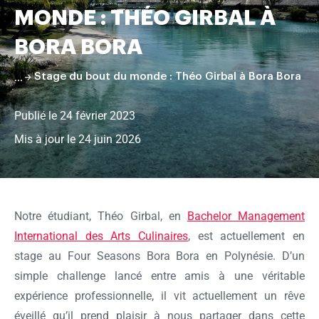
MONDE : THÉO GIRBAL À
pâtisserie
BORA BORA
Stage du bout du monde : Théo Girbal à Bora Bora
Publié le 24 février 2023
Mis à jour le 24 juin 2026
Faire
défiler
la
Notre étudiant, Théo Girbal, en
Bachelor Management
page
International des Arts Culinaires
, est actuellement en
stage au Four Seasons Bora Bora en Polynésie. D’un
simple challenge lancé entre amis à une véritable
expérience professionnelle, il vit actuellement un rêve
éveillé qu’il prend plaisir à nous partager dans cette