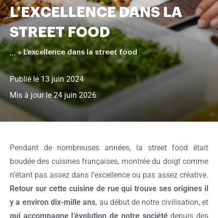
L’EXCELLENCE DANS LA
pâtisserie
STREET FOOD
L’excellence dans la street food
Publié le 13 juin 2024
Mis à jour le 24 juin 2026
Faire
défiler
la
Pendant de nombreuses années, la street food était
page
boudée des cuisines françaises, montrée du doigt comme
n’étant pas assez dans l’excellence ou pas assez créative.
Retour sur cette cuisine de rue qui trouve ses origines il
y a environ dix-mille ans
, au début de notre civilisation, et
qui accompagne l’évolution de notre société
depuis des